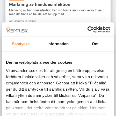
Märkning av handdesinfektion
Märkning av handdesinfektion kan vid första anblicken verka trivialt,
men det finns en hel del att se upp med.
Av: Annica Blissing
Samtycke
Information
Om
Denna webbplats använder cookies
Vi använder cookies för att ge dig en bättre upplevelse,
förbättra funktionalitet och säkerhet, samt visa relevanta
erbjudanden och annonser. Genom att klicka ”Tillåt alla”
ger du ditt samtycke till samtliga syften. Vill du själv välja
vilka syften du samtycker till klickar du “Anpassa”. Du
Artiklar
kan när som helst ändra ditt samtycke genom att klicka
ATP 14: CLP uppdateras
på ikonen i det nedre vänstra hörnet på sidan. Läs mer
När ATP 14 träder i kraft den 9 mars 2020 innebär det en rad
om hur vi hanterar dina uppgifter i vår
integritetspolicy
.
potentiella förändringar för dig som hanterar kemiska produkter.