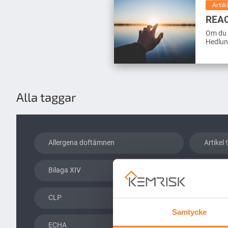
Artik
REA
Om du 
Hedlun
Alla taggar
Allergena doftämnen
Artikel 
Bilaga XIV
Biocide
CLP
Desinfe
Samtycke
ECHA
ES