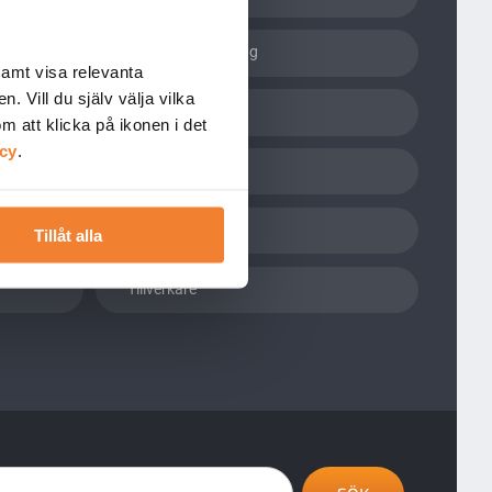
Kemikaliehantering
 samt visa relevanta
. Vill du själv välja vilka
PACT
 att klicka på ikonen i det
icy
.
R4BP
SCIP
Tillåt alla
Tillverkare