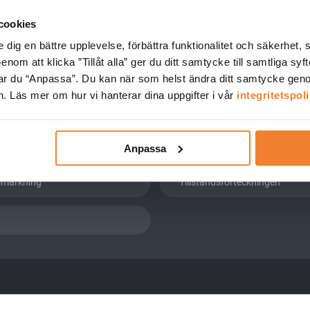
cookies
ningsprogrammet
Kandidatförteckningen
e dig en bättre upplevelse, förbättra funktionalitet och säkerhet,
m att klicka ”Tillåt alla” ger du ditt samtycke till samtliga syften
k Nyheter
Märkning
kar du “Anpassa”. Du kan när som helst ändra ditt samtycke genom
. Läs mer om hur vi hanterar dina uppgifter i vår
integritetspol
atabasen
Produktregistret
ing
Riskbedömning
Anpassa
smärkning
Tillståndsförteckningen