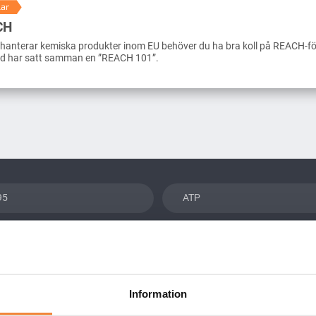
lar
CH
hanterar kemiska produkter inom EU behöver du ha bra koll på REACH-fö
d har satt samman en ”REACH 101”.
95
ATP
r
Biocidförordningen
ktion
Detergentförordningen
Information
EuPCS