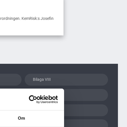
rordningen. KemRisk:s Josefin
Bilaga VIII
BPR
E-cigaretter
Om
GHS