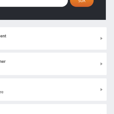
ent
ner
re