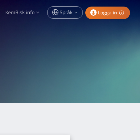
t
KemRisk info
Språk
Logga in