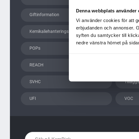
Denna webbplats använder 
Giftinformation
Gransk
Vi använder cookies för att g
erbjudanden och annonser. Geno
Kemikaliehanteringssystem
KemRis
syften du samtycker till klic
nedre vänstra hörnet på sidan
POPs
PRIO-d
REACH
Rengör
SVHC
Tillägg
UFI
VOC