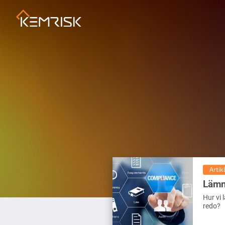
Artik
Lämn
Hur vi 
redo?