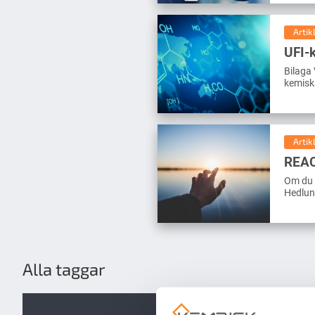
Artik
UFI-
Bilaga 
kemiska
Artik
REA
Om du 
Hedlun
Alla taggar