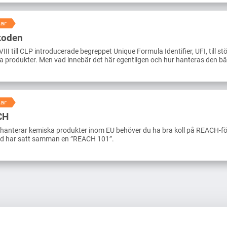
lar
koden
VIII till CLP introducerade begreppet Unique Formula Identifier, UFI, till st
 produkter. Men vad innebär det här egentligen och hur hanteras den bäs
lar
CH
hanterar kemiska produkter inom EU behöver du ha bra koll på REACH-fö
d har satt samman en ”REACH 101”.