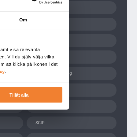
Bilaga VIII
Om
BPR
E-cigaretter
 samt visa relevanta
. Vill du själv välja vilka
GHS
 att klicka på ikonen i det
icy
.
Kemikaliehantering
PACT
Tillåt alla
R4BP
SCIP