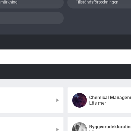
smärkning
Tillståndsförteckningen
Chemical Managem
Läs mer
Byggvarudeklaratio