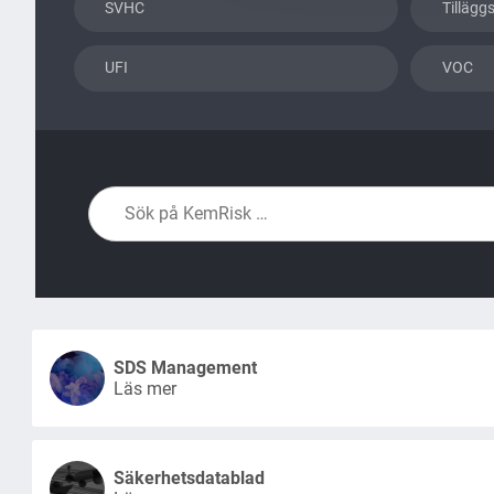
SVHC
Tillägg
UFI
VOC
SDS Management
Läs mer
Säkerhetsdatablad