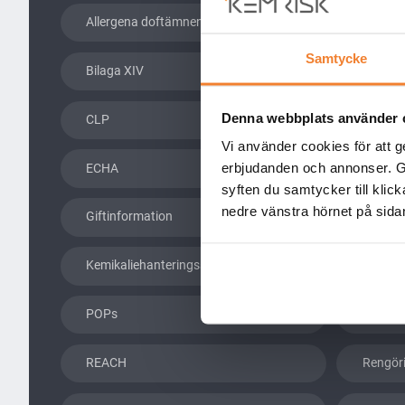
Allergena doftämnen
Artikel 
Samtycke
Bilaga XIV
Biocide
Denna webbplats använder 
CLP
Desinfe
Vi använder cookies för att g
erbjudanden och annonser. Geno
ECHA
ES
syften du samtycker till klic
nedre vänstra hörnet på sidan
Giftinformation
Gransk
Kemikaliehanteringssystem
KemRis
POPs
PRIO-d
REACH
Rengör