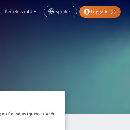
t
KemRisk info
Språk
Logga in
 att förändras i grunden. Är du