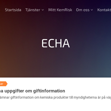
Startsida
Tjänster
Mitt KemRisk
Om oss
Kontak
ECHA
lar
a uppgifter om giftinformation
lämnar giftinformation om kemiska produkter till myndigheterna är på väg