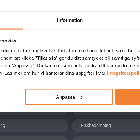
95
ATP
Information
r
Biocidförordningen
cookies
ktion
Detergentförordningen
e dig en bättre upplevelse, förbättra funktionalitet och säkerhet,
m att klicka ”Tillåt alla” ger du ditt samtycke till samtliga syften
EuPCS
kar du “Anpassa”. Du kan när som helst ändra ditt samtycke genom
. Läs mer om hur vi hanterar dina uppgifter i vår
integritetspol
ningsprogrammet
Kandidatförteckningen
k Nyheter
Märkning
Anpassa
atabasen
Produktregistret
ing
Riskbedömning