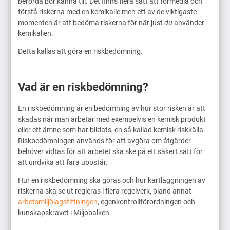
berörda bör känna till. Det finns flera sätt att förmedla och
förstå riskerna med en kemikalie men ett av de viktigaste
momenten är att bedöma riskerna för när just
du
använder
kemikalien.
Detta kallas att göra en riskbedömning.
Vad är en riskbedömning?
En riskbedömning är en bedömning av hur stor risken är att
skadas när man arbetar med exempelvis en kemisk produkt
eller ett ämne som har bildats, en så kallad kemisk riskkälla.
Riskbedömningen används för att avgöra om åtgärder
behöver vidtas för att arbetet ska ske på ett säkert sätt för
att undvika att fara uppstår.
Hur en riskbedömning ska göras och hur kartläggningen av
riskerna ska se ut regleras i flera regelverk, bland annat
arbetsmiljölagstiftningen
, egenkontrollförordningen och
kunskapskravet i Miljöbalken.