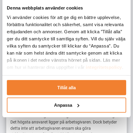
mot någon annan mindre farlig, eller se över om man kan
Denna webbplats använder cookies
förändra arbetsmomentet så det kan genomföras mindre
riskfyllt. Såklart räcker det inte att man bara skriver i sin
Vi använder cookies för att ge dig en bättre upplevelse,
riskbedömning att vissa åtgärder, för att minska risken,
förbättra funktionalitet och säkerhet, samt visa relevanta
rekommenderas utan dessa ska givetvis genomföras och
erbjudanden och annonser. Genom att klicka ”Tillåt alla”
följas upp med en ny riskbedömning, för att utvärdera om
ger du ditt samtycke till samtliga syften. Vill du själv välja
åtgärderna gav resultat.
vilka syften du samtycker till klickar du “Anpassa”. Du
Alla riskbedömningar ska noggrant dokumenteras och vara
kan när som helst ändra ditt samtycke genom att klicka
tillgängliga för berörda medarbetare, så att alla som kommer
på ikonen i det nedre vänstra hörnet på sidan. Läs mer
i kontakt med riskkällan är medvetna om resultatet av
om hur vi hanterar dina uppgifter i vår
integritetspolicy
.
riskbedömningen. Man bör även se över sina genomförda
riskbedömningar regelbundet för att säkerställa att de
fortfarande är aktuella.
Tillåt alla
Vems är ansvaret?
Anpassa
Vem är då ansvarig för att det genomförs riskbedömningar?
Det högsta ansvaret ligger på arbetsgivaren. Dock betyder
detta inte att arbetsgivaren ensam ska göra