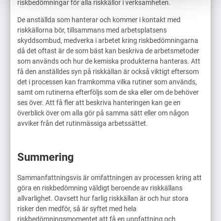
riskbedömningar för alla riskkällor i verksamheten.
De anställda som hanterar och kommer i kontakt med
riskkällorna bör, tillsammans med arbetsplatsens
skyddsombud, medverka i arbetet kring riskbedömningarna
då det oftast är de som bäst kan beskriva de arbetsmetoder
som används och hur de kemiska produkterna hanteras. Att
få den anställdes syn på riskkällan är också viktigt eftersom
det i processen kan framkomma vilka rutiner som används,
samt om rutinerna efterföljs som de ska eller om de behöver
ses över. Att få fler att beskriva hanteringen kan ge en
överblick över om alla gör på samma sätt eller om någon
avviker från det rutinmässiga arbetssättet.
Summering
Sammanfattningsvis är omfattningen av processen kring att
göra en riskbedömning väldigt beroende av riskkällans
allvarlighet. Oavsett hur farlig riskkällan är och hur stora
risker den medför, så är syftet med hela
riskbedömningsmomentet att få en uppfattning och