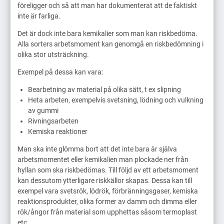
föreligger och så att man har dokumenterat att de faktiskt
inte är farliga.
Det är dock inte bara kemikalier som man kan riskbedöma.
Alla sorters arbetsmoment kan genomgå en riskbedömning i
olika stor utsträckning.
Exempel på dessa kan vara:
Bearbetning av material på olika sätt, t ex slipning
Heta arbeten, exempelvis svetsning, lödning och vulkning
av gummi
Rivningsarbeten
Kemiska reaktioner
Man ska inte glömma bort att det inte bara är själva
arbetsmomentet eller kemikalien man plockade ner från
hyllan som ska riskbedömas. Till följd av ett arbetsmoment
kan dessutom ytterligare riskkällor skapas. Dessa kan till
exempel vara svetsrök, lödrök, förbränningsgaser, kemiska
reaktionsprodukter, olika former av damm och dimma eller
rök/ångor från material som upphettas såsom termoplast
etc.