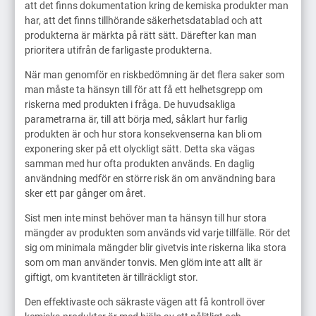
att det finns dokumentation kring de kemiska produkter man
har, att det finns tillhörande säkerhetsdatablad och att
produkterna är märkta på rätt sätt. Därefter kan man
prioritera utifrån de farligaste produkterna.
När man genomför en riskbedömning är det flera saker som
man måste ta hänsyn till för att få ett helhetsgrepp om
riskerna med produkten i fråga. De huvudsakliga
parametrarna är, till att börja med, såklart hur farlig
produkten är och hur stora konsekvenserna kan bli om
exponering sker på ett olyckligt sätt. Detta ska vägas
samman med hur ofta produkten används. En daglig
användning medför en större risk än om användning bara
sker ett par gånger om året.
Sist men inte minst behöver man ta hänsyn till hur stora
mängder av produkten som används vid varje tillfälle. Rör det
sig om minimala mängder blir givetvis inte riskerna lika stora
som om man använder tonvis. Men glöm inte att allt är
giftigt, om kvantiteten är tillräckligt stor.
Den effektivaste och säkraste vägen att få kontroll över