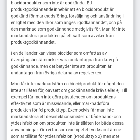
biocidprodukter som inte är godkända. Ett
produktgodkännande innebär att en biocidprodukt är
godkänd för marknadsföring, försäljning och användning i
enlighet med de villkor som anges i godkännandet, och på
den marknad som godkännande medgivits för. Man får inte
marknadsföra produkten på ett sätt som avviker från
produktgodkännandet.
I en del länder kan vissa biocider som omfattas av
övergångsbestämmelser vara undantagna från krav på
godkännande, men det betyder inte att produkten är
undantagen från övriga delarna av regelverken.
Man får inte marknadsföra en biocidprodukt för något den
inte är tillåten för, oavsett om godkännande krävs eller ej. Till
exempel får man inte göra påståenden om produktens
effektivitet som är missvisande, eller marknadsföra
produkten för fel produkttyp. Exempelvis får man inte
marknadsföra ett desinfektionsmedel för både hand- och
ytdesinfektion om produkten inte är tillåten för båda dessa
användningar. Om vi tar som exempel ett verksamt ämne
som är tillåtet för ytdesinfektion (Produkttyp 2) men
inte