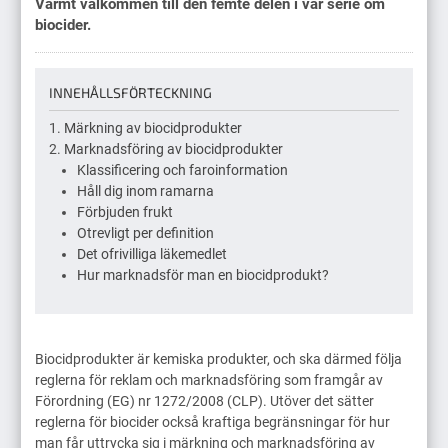
Varmt välkommen till den femte delen i vår serie om
biocider.
INNEHÅLLSFÖRTECKNING
Märkning av biocidprodukter
Marknadsföring av biocidprodukter
Klassificering och faroinformation
Håll dig inom ramarna
Förbjuden frukt
Otrevligt per definition
Det ofrivilliga läkemedlet
Hur marknadsför man en biocidprodukt?
Biocidprodukter är kemiska produkter, och ska därmed följa
reglerna för reklam och marknadsföring som framgår av
Förordning (EG) nr 1272/2008 (CLP). Utöver det sätter
reglerna för biocider också kraftiga begränsningar för hur
man får uttrycka sig i märkning och marknadsföring av