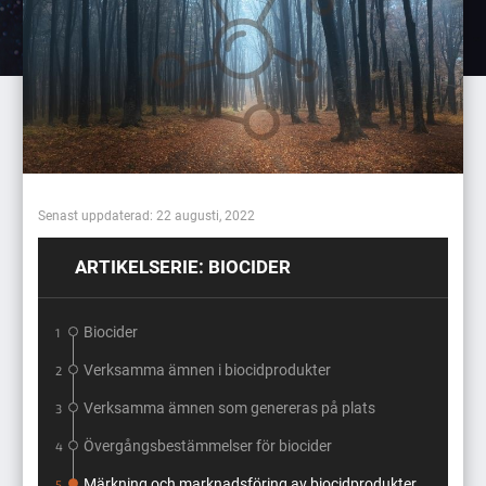
Senast uppdaterad: 22 augusti, 2022
ARTIKELSERIE: BIOCIDER
Biocider
1
Verksamma ämnen i biocidprodukter
2
Verksamma ämnen som genereras på plats
3
Övergångs­bestämmelser för biocider
4
Märkning och marknadsföring av biocidprodukter
5