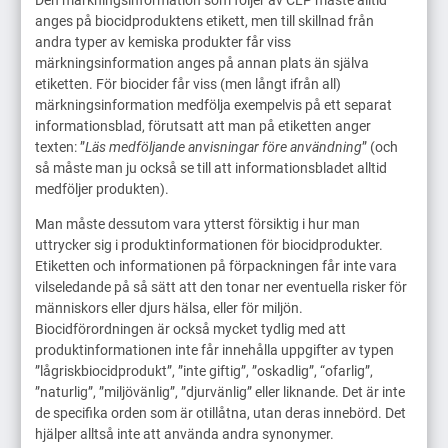
Den märkningsinformation som följer av CLP måste alltid
anges på biocidproduktens etikett, men till skillnad från
andra typer av kemiska produkter får viss
märkningsinformation anges på annan plats än själva
etiketten. För biocider får viss (men långt ifrån all)
märkningsinformation medfölja exempelvis på ett separat
informationsblad, förutsatt att man på etiketten anger
texten: ”
Läs medföljande anvisningar före användning
” (och
så måste man ju också se till att informationsbladet alltid
medföljer produkten).
Man måste dessutom vara ytterst försiktig i hur man
uttrycker sig i produktinformationen för biocidprodukter.
Etiketten och informationen på förpackningen får inte vara
vilseledande på så sätt att den tonar ner eventuella risker för
människors eller djurs hälsa, eller för miljön.
Biocidförordningen är också mycket tydlig med att
produktinformationen inte får innehålla uppgifter av typen
”lågriskbiocidprodukt”, ”inte giftig”, ”oskadlig”, “ofarlig”,
”naturlig”, ”miljövänlig”, ”djurvänlig” eller liknande. Det är inte
de specifika orden som är otillåtna, utan deras innebörd. Det
hjälper alltså inte att använda andra synonymer.