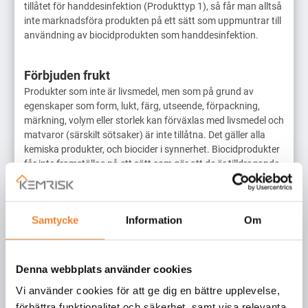
tillåtet för handdesinfektion (Produkttyp 1), så får man alltså
inte marknadsföra produkten på ett sätt som uppmuntrar till
användning av biocidprodukten som handdesinfektion.
Förbjuden frukt
Produkter som inte är livsmedel, men som på grund av
egenskaper som form, lukt, färg, utseende, förpackning,
märkning, volym eller storlek kan förväxlas med livsmedel och
matvaror (särskilt sötsaker) är inte tillåtna. Det gäller alla
kemiska produkter, och biocider i synnerhet. Biocidprodukter
får inte framställas på ett sätt som gör att de är tilldragande
eller lockande för barn, eller ser aptitliga eller ätliga ut. Man
måste alltså vara mycket försiktig med vilken identitet man
ger produkter genom utformningen av förpackningen,
Samtycke
Information
Om
etiketten, grafiken, och produkten som sådan.
Otrevligt per definition
Denna webbplats använder cookies
Det finns inga trevliga biocider. En biocid får inte vara
Vi använder cookies för att ge dig en bättre upplevelse,
miljövänlig eller skonsam, oavsett vilka effekter den har eller
inte har på människor, djur eller miljö. Biocidförordningen är
förbättra funktionalitet och säkerhet, samt visa relevanta