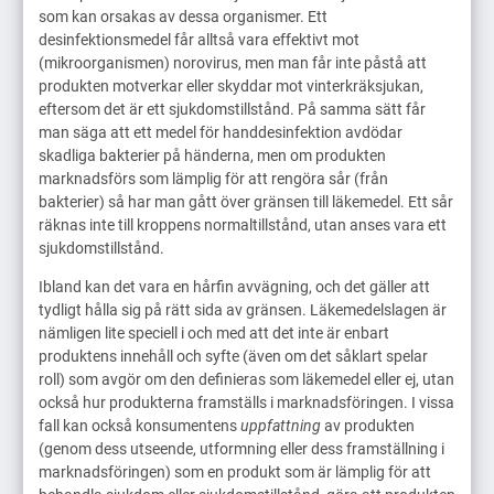
som kan orsakas av dessa organismer. Ett
desinfektionsmedel får alltså vara effektivt mot
(mikroorganismen) norovirus, men man får inte påstå att
produkten motverkar eller skyddar mot vinterkräksjukan,
eftersom det är ett sjukdomstillstånd. På samma sätt får
man säga att ett medel för handdesinfektion avdödar
skadliga bakterier på händerna, men om produkten
marknadsförs som lämplig för att rengöra sår (från
bakterier) så har man gått över gränsen till läkemedel. Ett sår
räknas inte till kroppens normaltillstånd, utan anses vara ett
sjukdomstillstånd.
Ibland kan det vara en hårfin avvägning, och det gäller att
tydligt hålla sig på rätt sida av gränsen. Läkemedelslagen är
nämligen lite speciell i och med att det inte är enbart
produktens innehåll och syfte (även om det såklart spelar
roll) som avgör om den definieras som läkemedel eller ej, utan
också hur produkterna framställs i marknadsföringen. I vissa
fall kan också konsumentens
uppfattning
av produkten
(genom dess utseende, utformning eller dess framställning i
marknadsföringen) som en produkt som är lämplig för att