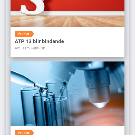
Artiklar
ATP 13 blir bindande
Av: Team KemRisk
Artiklar