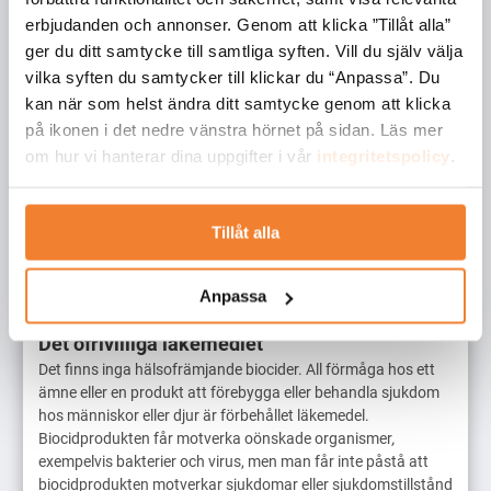
brutalt tydlig:
erbjudanden och annonser. Genom att klicka ”Tillåt alla”
ger du ditt samtycke till samtliga syften. Vill du själv välja
Reklam för en biocidprodukt får inte i något fall innehålla
vilka syften du samtycker till klickar du “Anpassa”. Du
uppgifter av typen ”lågriskbiocidprodukt”, ”inte giftig”,
kan när som helst ändra ditt samtycke genom att klicka
”oskadlig”, ”naturlig”, ”miljövänlig”, ”djurvänlig” eller liknande
.
på ikonen i det nedre vänstra hörnet på sidan. Läs mer
Det är inte de specifika orden som är otillåtna, utan deras
om hur vi hanterar dina uppgifter i vår
integritetspolicy
.
innebörd. Det hjälper alltså inte att använda andra
synonymer. Biociden får vara effektiv (i den avsedda
bemärkelsen), men den får aldrig beskrivas med mjuka,
Tillåt alla
attraktiva eller förskönande omnämnanden. Den är effektiv,
inget mer. Detta är den krassa verkligheten som alla
biocidprodukter måste förhålla sig till.
Anpassa
Det ofrivilliga läkemedlet
Det finns inga hälsofrämjande biocider. All förmåga hos ett
ämne eller en produkt att förebygga eller behandla sjukdom
hos människor eller djur är förbehållet läkemedel.
Biocidprodukten får motverka oönskade organismer
,
exempelvis bakterier och virus, men man får inte påstå att
biocidprodukten motverkar sjukdomar eller sjukdomstillstånd